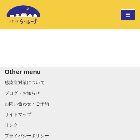
コ
ン
テ
ン
ツ
へ
ス
キ
Other menu
ッ
感染症対策について
プ
ブログ・お知らせ
お問い合わせ・ご予約
サイトマップ
リンク
プライバシーポリシー