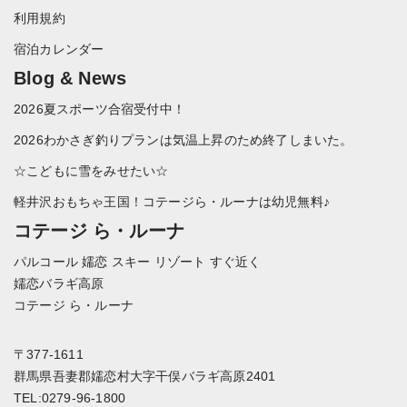
利用規約
宿泊カレンダー
Blog & News
2026夏スポーツ合宿受付中！
2026わかさぎ釣りプランは気温上昇のため終了しまいた。
☆こどもに雪をみせたい☆
軽井沢おもちゃ王国！コテージら・ルーナは幼児無料♪
コテージ ら・ルーナ
パルコール 嬬恋 スキー リゾート すぐ近く
嬬恋バラギ高原
コテージ ら・ルーナ
〒377-1611
群馬県吾妻郡嬬恋村大字干俣バラギ高原2401
TEL:0279-96-1800