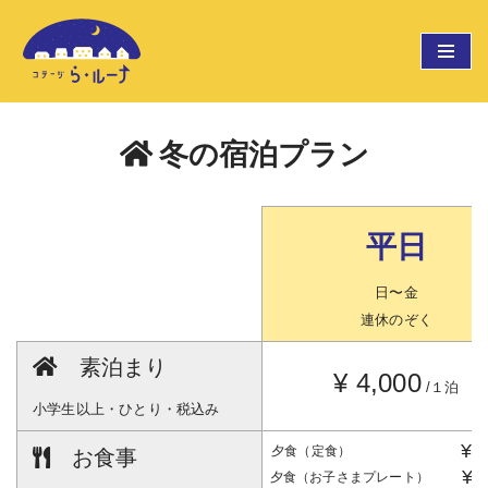
コ
ン
テ
ン
冬の宿泊プラン
ツ
へ
ス
平日
キ
ッ
日〜金
プ
連休のぞく
素泊まり
¥ 4,000
/１泊
小学生以上・ひとり・税込み
¥1
夕食（定食）
お食事
¥1
夕食（お子さまプレート）