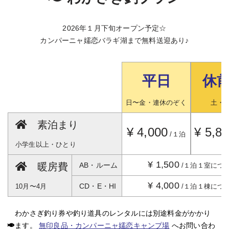
2026年１月下旬オープン予定☆
カンパーニャ嬬恋バラギ湖まで無料送迎あり♪
平日
休
日〜金・連休のぞく
土・
素泊まり
¥ 4,000
¥ 5,8
/１泊
小学生以上・ひとり
¥ 1,500
暖房費
AB・ルーム
/１泊１室につ
¥ 4,000
CD・E・HI
10月〜4月
/１泊１棟につ
わかさぎ釣り券や釣り道具のレンタルには別途料金がかかり
ます。
無印良品・カンパーニャ嬬恋キャンプ場
へお問い合わ