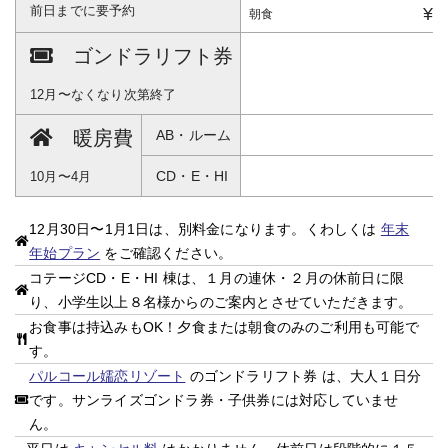
前日までに要予約
¥1
朝食
ゴンドラリフト券
12月〜なくなり次第終了
暖房費
AB・ルーム
CD・E・HI
10月〜4月
12月30日〜1月1日は、別料金になります。くわしくは
年末
年始プラン
をご確認ください。
コテージCD・E・HI 棟は、１月の連休・２月の休前日に限
り、小学生以上８名様からのご案内とさせていただきます。
お食事は持込みもOK！夕食または朝食のみのご利用も可能で
す。
パルコール嬬恋リゾート
のゴンドラリフト券 は、大人１日分
です。サンライズゴンドラ券・子供券には対応していませ
ん。