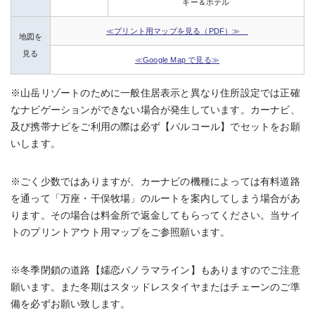
キー＆ホテル
≪プリント用マップを見る（PDF）≫
地図を
見る
≪Google Map で見る≫
※山岳リゾートのために一般住居表示と異なり住所設定では正確
なナビゲーションができない場合が発生しています。カーナビ、
及び携帯ナビをご利用の際は必ず【パルコール】でセットをお願
いします。
※ごく少数ではありますが、カーナビの機種によっては有料道路
を通って「万座・干俣牧場」のルートを案内してしまう場合があ
ります。その場合は料金所で返金してもらってください。当サイ
トのプリントアウト用マップをご参照願います。
※冬季閉鎖の道路【嬬恋パノラマライン】もありますのでご注意
願います。また冬期はスタッドレスタイヤまたはチェーンのご準
備を必ずお願い致します。