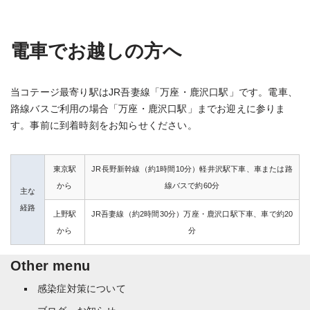
電車でお越しの方へ
当コテージ最寄り駅はJR吾妻線「万座・鹿沢口駅」です。電車、
路線バスご利用の場合「万座・鹿沢口駅」までお迎えに参りま
す。事前に到着時刻をお知らせください。
東京駅
JR長野新幹線（約1時間10分）軽井沢駅下車、車または路
から
線バスで約60分
主な
経路
上野駅
JR吾妻線（約2時間30分）万座・鹿沢口駅下車、車で約20
から
分
Other menu
感染症対策について