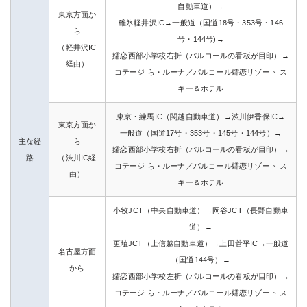
自動車道）→
東京方面か
碓氷軽井沢IC→一般道（国道18号・353号・146
ら
号・144号)→
（軽井沢IC
嬬恋西部小学校右折（パルコールの看板が目印）→
経由）
コテージ ら・ルーナ／パルコール嬬恋リゾート ス
キー＆ホテル
東京・練馬IC（関越自動車道）→渋川伊香保IC→
東京方面か
一般道（国道17号・353号・145号・144号）→
主な経
ら
嬬恋西部小学校右折（パルコールの看板が目印）→
路
（渋川IC経
コテージ ら・ルーナ／パルコール嬬恋リゾート ス
由）
キー＆ホテル
小牧JCT（中央自動車道）→岡谷JCT（長野自動車
道）→
更埴JCT（上信越自動車道）→上田菅平IC→一般道
名古屋方面
（国道144号）→
から
嬬恋西部小学校左折（パルコールの看板が目印）→
コテージ ら・ルーナ／パルコール嬬恋リゾート ス