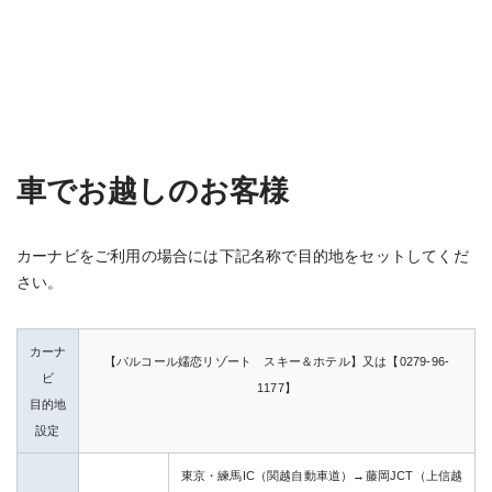
車でお越しのお客様
カーナビをご利用の場合には下記名称で目的地をセットしてくだ
さい。
カーナ
【パルコール嬬恋リゾート スキー＆ホテル】又は【0279-96-
ビ
1177】
目的地
設定
東京・練馬IC（関越自動車道）→藤岡JCT（上信越