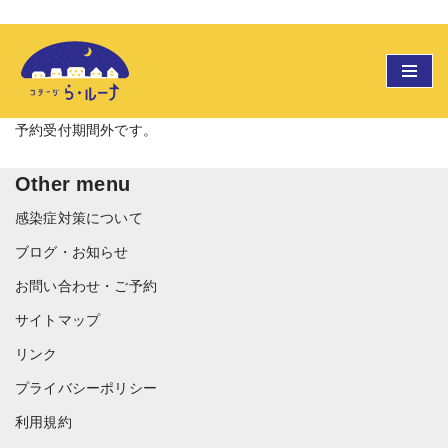
コ
ン
テ
予約受付期間外です。
ン
ツ
Other menu
へ
感染症対策について
ス
キ
ブログ・お知らせ
ッ
お問い合わせ・ご予約
プ
サイトマップ
リンク
プライバシーポリシー
利用規約