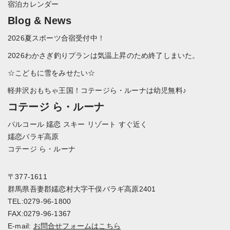
宿泊カレンダー
Blog & News
2026夏スポーツ合宿受付中！
2026わかさぎ釣りプランは気温上昇のため終了しまいた。
☆こどもに雪をみせたい☆
軽井沢おもちゃ王国！コテージら・ルーナは幼児無料♪
コテージ ら・ルーナ
パルコール 嬬恋 スキー リゾート すぐ近く
嬬恋バラギ高原
コテージ ら・ルーナ
〒377-1611
群馬県吾妻郡嬬恋村大字干俣バラギ高原2401
TEL:0279-96-1800
FAX:0279-96-1367
E-mail:
お問合せフォームはこちら