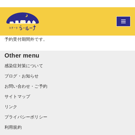
コ
ン
テ
予約受付期間外です。
ン
ツ
Other menu
へ
感染症対策について
ス
キ
ブログ・お知らせ
ッ
お問い合わせ・ご予約
プ
サイトマップ
リンク
プライバシーポリシー
利用規約