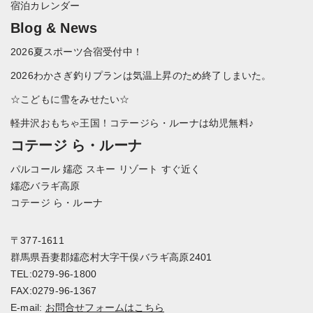
宿泊カレンダー
Blog & News
2026夏スポーツ合宿受付中！
2026わかさぎ釣りプランは気温上昇のため終了しまいた。
☆こどもに雪をみせたい☆
軽井沢おもちゃ王国！コテージら・ルーナは幼児無料♪
コテージ ら・ルーナ
パルコール 嬬恋 スキー リゾート すぐ近く
嬬恋バラギ高原
コテージ ら・ルーナ
〒377-1611
群馬県吾妻郡嬬恋村大字干俣バラギ高原2401
TEL:0279-96-1800
FAX:0279-96-1367
E-mail:
お問合せフォームはこちら