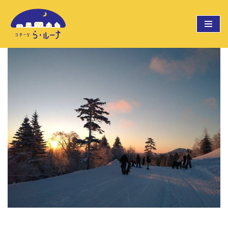
コ
ン
テ
ン
ツ
へ
ス
キ
ッ
プ