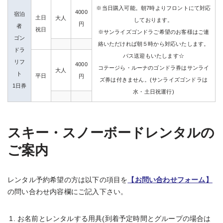
※当日購入可能。朝7時よりフロントにて対応
4000
宿泊
土日
大人
しております。
円
者
祝日
※サンライズゴンドラご希望のお客様はご連
ゴン
絡いただければ朝５時から対応いたします。
ドラ
バス送迎もいたします☆
リフ
4000
コテージら・ルーナのゴンドラ券はサンライ
大人
ト
平日
円
ズ券は付きません。(サンライズゴンドラは
1日券
水・土日祝運行)
スキー・スノーボードレンタルの
ご案内
レンタル予約希望の方は以下の項目を
【お問い合わせフォーム】
の問い合わせ内容欄にご記入下さい。
お名前とレンタルする用具(到着予定時間とグループの場合は