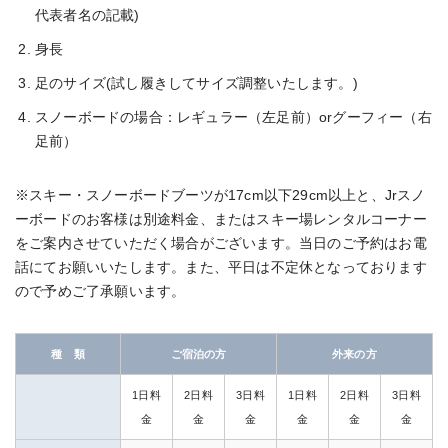
代表者名の記載)
身長
足のサイズ(試し履きしてサイズ調整いたします。)
スノーボードの場合：レギュラー（左足前）orグーフィー（右
足前）
※スキー・スノーボードブーツが17cm以下29cm以上と、Jrスノ
ーボードのお客様は別途料金、またはスキー場レンタルコーナー
をご案内させていただく場合がございます。当日のご予約はお電
話にてお願いいたします。また、平日は不定休となっております
ので予めご了承願います。
種 類
ご宿泊の方
外来の方
1日料
2日料
3日料
1日料
2日料
3日料
金
金
金
金
金
金