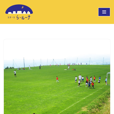
コ
ン
テ
ン
ツ
へ
ス
キ
ッ
プ